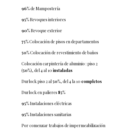
96%
de Mampostería
95%
Revoques interiores
90%
Revoque exterior
75%
Colocación de pisos en departamentos
50%
Colocación de revestimiento de baños
Colocación carpintería de aluminio : piso 2
(
50%
), del 4 al 10
instaladas
Durlock piso 2 al
50%
, del 4 la 10
completos
Durlock en palieres
85%
95%
Instalaciones eléctricas
95%
Instalaciones sanitarias
Por comenzar trabajos de impermeabilización